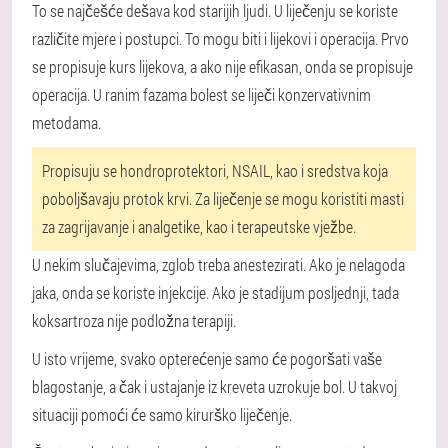
To se najčešće dešava kod starijih ljudi. U liječenju se koriste
različite mjere i postupci. To mogu biti i lijekovi i operacija. Prvo
se propisuje kurs lijekova, a ako nije efikasan, onda se propisuje
operacija. U ranim fazama bolest se liječi konzervativnim
metodama.
Propisuju se hondroprotektori, NSAIL, kao i sredstva koja
poboljšavaju protok krvi. Za liječenje se mogu koristiti masti
za zagrijavanje i analgetike, kao i terapeutske vježbe.
U nekim slučajevima, zglob treba anestezirati. Ako je nelagoda
jaka, onda se koriste injekcije. Ako je stadijum posljednji, tada
koksartroza nije podložna terapiji.
U isto vrijeme, svako opterećenje samo će pogoršati vaše
blagostanje, a čak i ustajanje iz kreveta uzrokuje bol. U takvoj
situaciji pomoći će samo kirurško liječenje.