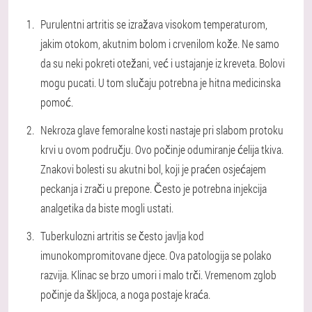
Purulentni artritis se izražava visokom temperaturom,
jakim otokom, akutnim bolom i crvenilom kože. Ne samo
da su neki pokreti otežani, već i ustajanje iz kreveta. Bolovi
mogu pucati. U tom slučaju potrebna je hitna medicinska
pomoć.
Nekroza glave femoralne kosti nastaje pri slabom protoku
krvi u ovom području. Ovo počinje odumiranje ćelija tkiva.
Znakovi bolesti su akutni bol, koji je praćen osjećajem
peckanja i zrači u prepone. Često je potrebna injekcija
analgetika da biste mogli ustati.
Tuberkulozni artritis se često javlja kod
imunokompromitovane djece. Ova patologija se polako
razvija. Klinac se brzo umori i malo trči. Vremenom zglob
počinje da škljoca, a noga postaje kraća.