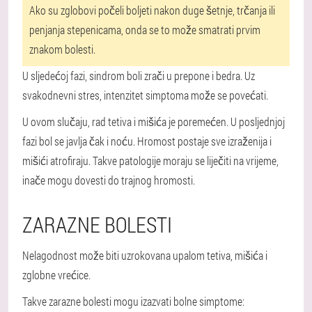
Ako su zglobovi počeli boljeti nakon duge šetnje, trčanja ili
penjanja stepenicama, onda se to može smatrati prvim
znakom bolesti.
U sljedećoj fazi, sindrom boli zrači u prepone i bedra. Uz
svakodnevni stres, intenzitet simptoma može se povećati.
U ovom slučaju, rad tetiva i mišića je poremećen. U posljednjoj
fazi bol se javlja čak i noću. Hromost postaje sve izraženija i
mišići atrofiraju. Takve patologije moraju se liječiti na vrijeme,
inače mogu dovesti do trajnog hromosti.
ZARAZNE BOLESTI
Nelagodnost može biti uzrokovana upalom tetiva, mišića i
zglobne vrećice.
Takve zarazne bolesti mogu izazvati bolne simptome: