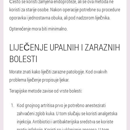
Često se koristi zamjena endoproteze, ali se ova metoda ne
koristi za starije osobe. Nakon operacije potrebne su procedure
oporavka i jednostavna obuka, ali pod nadzorom liječnika.
Opterećenje mora biti minimalno.
LIJEČENJE UPALNIH I ZARAZNIH
BOLESTI
Morate znati kako liječiti zarazne patologije. Kod ovakvih
problema liječenje propisuje ljekar.
Terapijske metode zavise od vrste bolesti:
Kod gnojnog artritisa prvo je potrebno anestezirati
zahvaćeni zglob kuka. U tom slučaju se koristi analgetska
injekcija. Antibiotici i antibakterijska sredstva se koriste
protiv infekcije. Koristi se i uklanjanje apscesa. U tom