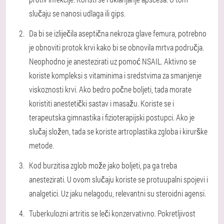
slučaju se nanosi udlaga ili gips.
Da bi se izliječila aseptična nekroza glave femura, potrebno
je obnoviti protok krvi kako bi se obnovila mrtva područja.
Neophodno je anestezirati uz pomoć NSAIL. Aktivno se
koriste kompleksi s vitaminima i sredstvima za smanjenje
viskoznosti krvi. Ako bedro počne boljeti, tada morate
koristiti anestetički sastav i masažu. Koriste se i
terapeutska gimnastika i fizioterapijski postupci. Ako je
slučaj složen, tada se koriste artroplastika zgloba i kirurške
metode.
Kod burzitisa zglob može jako boljeti, pa ga treba
anestezirati. U ovom slučaju koriste se protuupalni spojevi i
analgetici. Uz jaku nelagodu, relevantni su steroidni agensi.
Tuberkulozni artritis se leči konzervativno. Pokretljivost