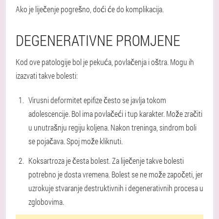
Ako je liječenje pogrešno, doći će do komplikacija.
DEGENERATIVNE PROMJENE
Kod ove patologije bol je pekuća, povlačenja i oštra. Mogu ih
izazvati takve bolesti:
Virusni deformitet epifize često se javlja tokom
adolescencije. Bol ima povlačeći i tup karakter. Može zračiti
u unutrašnju regiju koljena. Nakon treninga, sindrom boli
se pojačava. Spoj može kliknuti.
Koksartroza je česta bolest. Za liječenje takve bolesti
potrebno je dosta vremena. Bolest se ne može započeti, jer
uzrokuje stvaranje destruktivnih i degenerativnih procesa u
zglobovima.