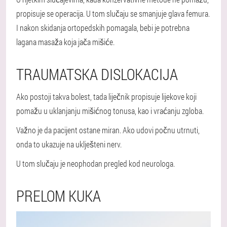
propisuje se operacija. U tom slučaju se smanjuje glava femura.
I nakon skidanja ortopedskih pomagala, bebi je potrebna
lagana masaža koja jača mišiće.
TRAUMATSKA DISLOKACIJA
Ako postoji takva bolest, tada liječnik propisuje lijekove koji
pomažu u uklanjanju mišićnog tonusa, kao i vraćanju zgloba.
Važno je da pacijent ostane miran. Ako udovi počnu utrnuti,
onda to ukazuje na uklješteni nerv.
U tom slučaju je neophodan pregled kod neurologa.
PRELOM KUKA