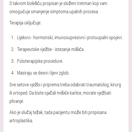
S takvom bolešću propisan je složeni tretman koji vam
omogućuje smanjenje simptoma upalnih procesa.
Terapija uključuje:
Lijekovi - hormonski, imunosupresivni i protuupalni spojevi.
Terapeutske vježbe - istezanje mišića.
Fizioterapijske procedure.
Masiraju se desni i lijevi zglob.
Sve setove vježbi i priprema treba odabrati traumatolog, kirurg
ili ortoped. Da biste ojačali mišiće karlice, morate vježbati
plivanje.
Ako je slučaj težak, tada pacijentu može biti propisana
artroplastika.