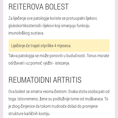
REITEROVA BOLEST
Za liječenje ove patologije koriste se protuupalni lijekovi,
glukokortikosteroidi i lijekovi koji smanjuju funkciju
imunološkog sustava.
Liječenje će trajati otprilike 4 mjeseca.
Takva patologija se može ponoviti u budućnosti. Tonus morate
održavati i uz pomoć vježbi - istezanja.
REUMATOIDNI ARTRITIS
Ova bolest se smatra veoma čestom. Svaka stota osoba pati od
toga. Istovremeno, žene su podložnije tome od muškaraca. To
je zbog činjenice da tokom trudnoće dolazi do promjene
strukture karličnih kostiju.