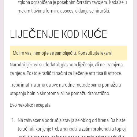
zgloba ograničena je posebnim čvrstim zavojem. Kada se u
mekim tkivima formira apsces, uklanja se hirurški.
LIJEČENJE KOD KUĆE
Molim vas, nemojte se samoliječiti. Konsultujte lekara!
Narodni lijekovi su dodatak glavnom liječenju, ali ne i zamjena
za njega. Postoje različiti načini za liječenje artritisa ili artroze.
Treba imati na umu da sve narodne metode samo pomažu u
utapanju bolnih simptoma, ali ne pomažu dramatično.
Evo nekoliko recepata:
Na zahvaćena područja stavlja se oblog od hrena. Da biste
to učinili, korijenje treba naribati, a zatim prokuhati u toploj