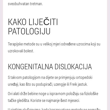
sveobuhvatan tretman.
KAKO LIJEČITI
PATOLOGIJU
Terapijske metode su u velikoj mjeri određene uzrocima koji su
uzrokovali bolest.
KONGENITALNA DISLOKACIJA
S takvom patologijom na dijete se primjenjuju ortopedski
uređaji, kao što su podupirači, uzengije ili Freik jastuk.
Ovi alati drže bebine noge u ispravnom položaju sa fiziološke
tačke gledišta. Koriste se najmanje šest mjeseci.
U rijetkim slučajevima, kada konzervativne metode ne pomažu,