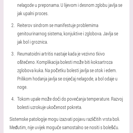
nelagode u preponama. U lijevom i desnom zglobu javlja se
jak upalni proces.
Reiterov sindrom se manifestuje problemima
genitourinarnog sistema, konjuktive i zglobova. Javlja se
jak bol i groznica.
Reumatoidni artritis nastaje kada je vezivno tkivo
oštećeno. Komplikacija bolesti može biti koksartroza
zglobova kuka. Na početku bolesti javlja se otok i edem.
Prilikom hodanja javlja se osjećaj nelagode, a bol odaje u
noge.
Tokom upale može doći do povećanja temperature. Razvoj
bolesti uzrokuje ukočenost pokreta.
Sistemske patologije mogu izazvati pojavu različitih vrsta boli.
Međutim, nije uvijek moguće samostalno se nositi s bolešću.