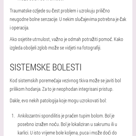
Traumatske ozljede su čest problem i uzrokuju prilično
neugodne bolne senzacije. U nekim slučajevima potrebna je čak
i operacija.
Ako osjetite utrnulost, važno je odmah potražiti pomoć. Kako
izgleda oboljeli zglob može se vidjeti na fotografiji.
SISTEMSKE BOLESTI
Kod sistemskih poremećaja vezivnog tkiva može se javiti bol
prilikom hodanja. Za to je neophodan integrisani pristup.
Dakle, evo nekih patologija koje mogu uzrokovati bol:
Ankilozantni spondilitis je praćen tupim bolom. Bol je
posebno izražen noću. Bol je lokaliziran u sakrumu ili u
karlici. U isto vrijeme bole koljena, puca i može doći do