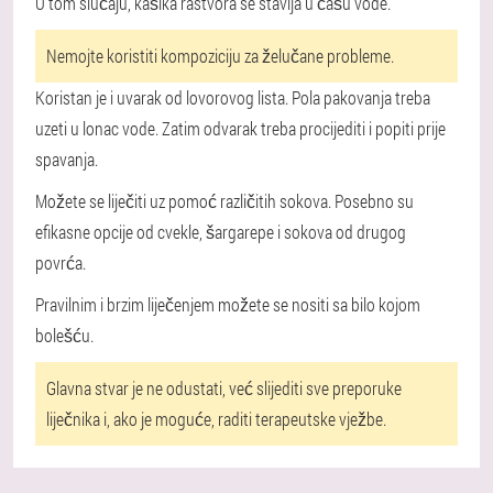
U tom slučaju, kašika rastvora se stavlja u čašu vode.
Nemojte koristiti kompoziciju za želučane probleme.
Koristan je i uvarak od lovorovog lista. Pola pakovanja treba
uzeti u lonac vode. Zatim odvarak treba procijediti i popiti prije
spavanja.
Možete se liječiti uz pomoć različitih sokova. Posebno su
efikasne opcije od cvekle, šargarepe i sokova od drugog
povrća.
Pravilnim i brzim liječenjem možete se nositi sa bilo kojom
bolešću.
Glavna stvar je ne odustati, već slijediti sve preporuke
liječnika i, ako je moguće, raditi terapeutske vježbe.