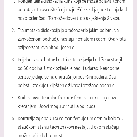
Kongenitalna dislokacija kuka koja se može pojaviti tokom
porođaja. Takva oštećenja najčešće se dijagnosticiraju kod
novorođenčadi. To može dovesti do uklještenja živaca.
Traumatska dislokacija je praćena vrlo jakim bolom. Na
zahvaćenom području nastaju hematom i edem. Ova vrsta
ozljede zahtijeva hitno liječenje.
Prijelom vrata butne kosti često se javlja kod žena starijih
od 60 godina. Uzrok ozljede je pad ili udarac. Neugodne
senzacije daju se na unutrašnjoj površini bedara. Ova
bolest uzrokuje uklještenje živaca i otežano hodanje.
Kod transvertebralne frakture femura bol se pojačava
kretanjem. Udovi mogu utrnuti, a bol puca.
Kontuzija zgloba kuka se manifestuje umjerenim bolom. U
statičkom stanju takvi znakovi nestaju. U ovom slučaju
može doći i do hromosti.