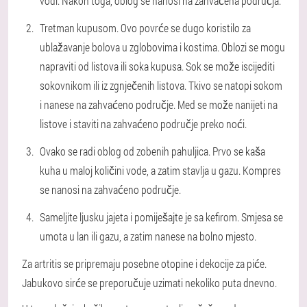
vodi. Nakon toga, oblog se nanosi na zahvaćena područja.
Tretman kupusom. Ovo povrće se dugo koristilo za
ublažavanje bolova u zglobovima i kostima. Oblozi se mogu
napraviti od listova ili soka kupusa. Sok se može iscijediti
sokovnikom ili iz zgnječenih listova. Tkivo se natopi sokom
i nanese na zahvaćeno područje. Med se može nanijeti na
listove i staviti na zahvaćeno područje preko noći.
Ovako se radi oblog od zobenih pahuljica. Prvo se kaša
kuha u maloj količini vode, a zatim stavlja u gazu. Kompres
se nanosi na zahvaćeno područje.
Sameljite ljusku jajeta i pomiješajte je sa kefirom. Smjesa se
umota u lan ili gazu, a zatim nanese na bolno mjesto.
Za artritis se pripremaju posebne otopine i dekocije za piće.
Jabukovo sirće se preporučuje uzimati nekoliko puta dnevno.