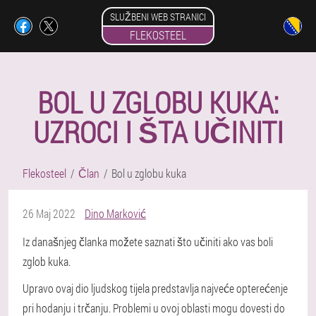
SLUŽBENI WEB STRANICI
FLEKOSTEEL
BOL U ZGLOBU KUKA:
UZROCI I ŠTA UČINITI
Flekosteel
Član
Bol u zglobu kuka
26 Maj 2022
Dino Marković
Iz današnjeg članka možete saznati što učiniti ako vas boli
zglob kuka.
Upravo ovaj dio ljudskog tijela predstavlja najveće opterećenje
pri hodanju i trčanju. Problemi u ovoj oblasti mogu dovesti do