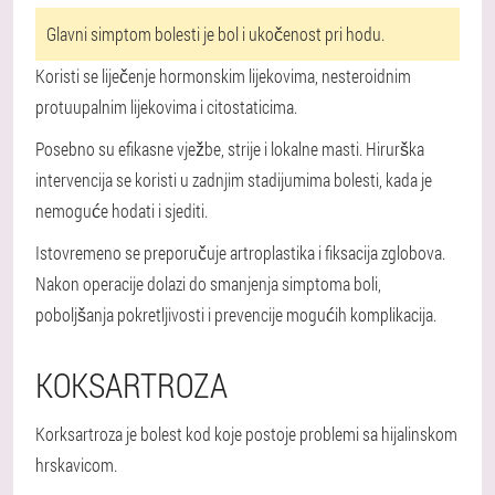
Glavni simptom bolesti je bol i ukočenost pri hodu.
Koristi se liječenje hormonskim lijekovima, nesteroidnim
protuupalnim lijekovima i citostaticima.
Posebno su efikasne vježbe, strije i lokalne masti. Hirurška
intervencija se koristi u zadnjim stadijumima bolesti, kada je
nemoguće hodati i sjediti.
Istovremeno se preporučuje artroplastika i fiksacija zglobova.
Nakon operacije dolazi do smanjenja simptoma boli,
poboljšanja pokretljivosti i prevencije mogućih komplikacija.
KOKSARTROZA
Korksartroza je bolest kod koje postoje problemi sa hijalinskom
hrskavicom.