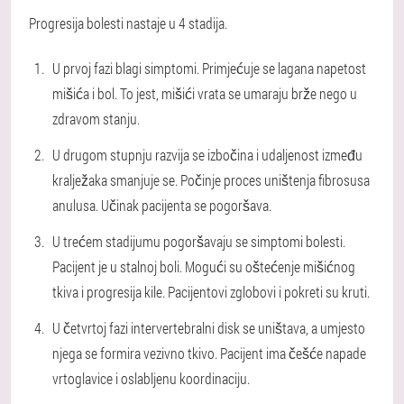
Progresija bolesti nastaje u 4 stadija.
U prvoj fazi blagi simptomi. Primjećuje se lagana napetost
mišića i bol. To jest, mišići vrata se umaraju brže nego u
zdravom stanju.
U drugom stupnju razvija se izbočina i udaljenost između
kralježaka smanjuje se. Počinje proces uništenja fibrosusa
anulusa. Učinak pacijenta se pogoršava.
U trećem stadijumu pogoršavaju se simptomi bolesti.
Pacijent je u stalnoj boli. Mogući su oštećenje mišićnog
tkiva i progresija kile. Pacijentovi zglobovi i pokreti su kruti.
U četvrtoj fazi intervertebralni disk se uništava, a umjesto
njega se formira vezivno tkivo. Pacijent ima češće napade
vrtoglavice i oslabljenu koordinaciju.