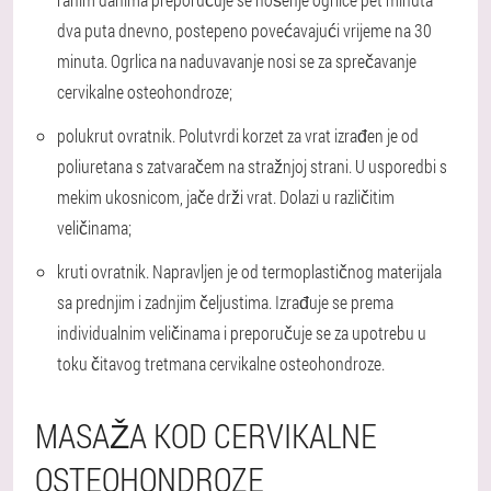
dva puta dnevno, postepeno povećavajući vrijeme na 30
minuta. Ogrlica na naduvavanje nosi se za sprečavanje
cervikalne osteohondroze;
polukrut ovratnik. Polutvrdi korzet za vrat izrađen je od
poliuretana s zatvaračem na stražnjoj strani. U usporedbi s
mekim ukosnicom, jače drži vrat. Dolazi u različitim
veličinama;
kruti ovratnik. Napravljen je od termoplastičnog materijala
sa prednjim i zadnjim čeljustima. Izrađuje se prema
individualnim veličinama i preporučuje se za upotrebu u
toku čitavog tretmana cervikalne osteohondroze.
MASAŽA KOD CERVIKALNE
OSTEOHONDROZE