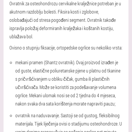
Ovratnik za osteohondrozu cervikalne kralježnice potreban je u
akutnom razdoblju bolesti. Fiksira kosti i zglobove,
oslobađajući od stresa pogođeni segment. Ovratnik takođe
ispravlja položaj deformiranih kralježaka i koštanih kostiju,
ublažava bol.
Ovisno o stupnju fiksacije, ortopedske ogrlice su nekoliko vrsta:
mekani pramen (Shantz ovratnik). Ovaj proizvod izrađen je
od guste, elastične poliuretanske pjene u platnu od tkanine
s pričvršćivanjem u obliku čičak, gumba ili plastičnih
učvršćivača. Može se koristiti za podešavanje volumena
ogrlice. Mekani ulomak nosi se od 2 tjedna do 4 mjeseca,
nakon svaka dva sata korištenja morate napraviti pauzu;
ovratnik na naduvavanje. Sastoji se od gustog, fleksibilnog
materijala. Tijek liječenja ovisi o stadijumu osteohondroze. U
ranim danima preporučuje se nošenje ogrlice pet minuta