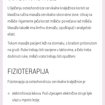
U liječenju osteohondroze cervikalne kralježnice koristi se
klasična ručna masaža cervikalno-okovratne zone. Uticaj na
mišiće i ligamente jača korzet mišića i povećava rad mišića.
Masaža takođe ima limfnu drenažu, opuštajući i analgetski
efekt.
Tokom masaže pacijent leži na stomaku, s bradom pritisnutom
na grudi. Ruke trebaju biti savijene u laktovima, a čelo treba
dodirnuti ruke, mišići vrata trebaju biti opušteni.
FIZIOTERAPIJA
Fizioterapija za osteohondrozu cervikalne kralježnice je:
elektroforeza lekova
. Pod utjecajem električne struje lijek
ulazi u mjesto lezije;