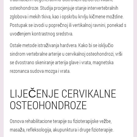
osteohondroze. Studija procjenjuje stanje intervertebralnih
zglobova i mekih tkiva, kao i opskrbu krvlju kičmene moždine.
Postupak se izvodi u poprečnoj ili vertikalnoj ravnini, ponekad s
uvođenjem kontrastnog sredstva.
Ostale metode istraživanja hardvera
. Kako bi se isključio
sindrom vertebralne arterije u cervikalnoj osteohondrozi, vrši
se dvostrano skeniranje arterija glave i vrata, magnetska
rezonanca sudova mozga i vrata.
LIJEČENJE CERVIKALNE
OSTEOHONDROZE
Osnova rehabilitacione terapije su fizioterapijske vežbe,
masaža, refleksologija, akupunktura i druge fizioterapije.