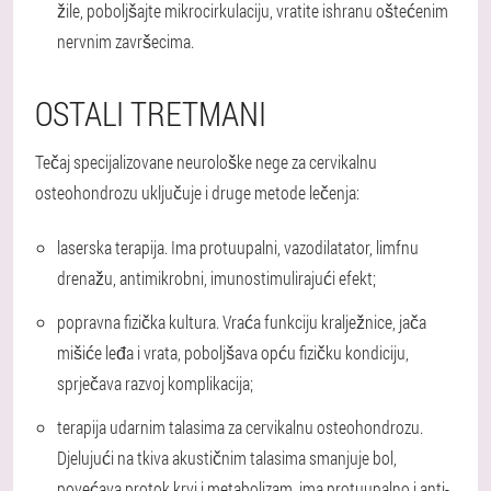
žile, poboljšajte mikrocirkulaciju, vratite ishranu oštećenim
nervnim završecima.
OSTALI TRETMANI
Tečaj specijalizovane neurološke nege za cervikalnu
osteohondrozu uključuje i druge metode lečenja:
laserska terapija. Ima protuupalni, vazodilatator, limfnu
drenažu, antimikrobni, imunostimulirajući efekt;
popravna fizička kultura. Vraća funkciju kralježnice, jača
mišiće leđa i vrata, poboljšava opću fizičku kondiciju,
sprječava razvoj komplikacija;
terapija udarnim talasima za cervikalnu osteohondrozu.
Djelujući na tkiva akustičnim talasima smanjuje bol,
povećava protok krvi i metabolizam, ima protuupalno i anti-