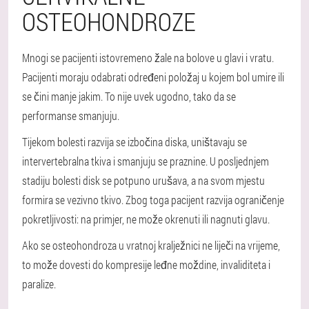
OSTEOHONDROZE
Mnogi se pacijenti istovremeno žale na bolove u glavi i vratu.
Pacijenti moraju odabrati određeni položaj u kojem bol umire ili
se čini manje jakim. To nije uvek ugodno, tako da se
performanse smanjuju.
Tijekom bolesti razvija se izbočina diska, uništavaju se
intervertebralna tkiva i smanjuju se praznine. U posljednjem
stadiju bolesti disk se potpuno urušava, a na svom mjestu
formira se vezivno tkivo. Zbog toga pacijent razvija ograničenje
pokretljivosti: na primjer, ne može okrenuti ili nagnuti glavu.
Ako se osteohondroza u vratnoj kralježnici ne liječi na vrijeme,
to može dovesti do kompresije leđne moždine, invaliditeta i
paralize.