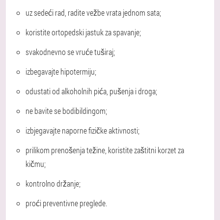
uz sedeći rad, radite vežbe vrata jednom sata;
koristite ortopedski jastuk za spavanje;
svakodnevno se vruće tuširaj;
izbegavajte hipotermiju;
odustati od alkoholnih pića, pušenja i droga;
ne bavite se bodibildingom;
izbjegavajte naporne fizičke aktivnosti;
prilikom prenošenja težine, koristite zaštitni korzet za
kičmu;
kontrolno držanje;
proći preventivne preglede.