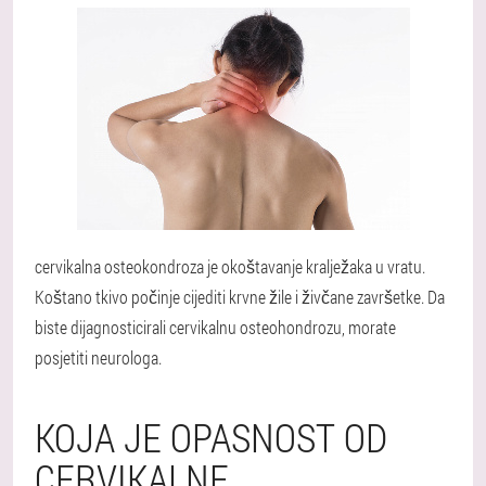
cervikalna osteokondroza je okoštavanje kralježaka u vratu.
Koštano tkivo počinje cijediti krvne žile i živčane završetke. Da
biste dijagnosticirali cervikalnu osteohondrozu, morate
posjetiti neurologa.
KOJA JE OPASNOST OD
CERVIKALNE