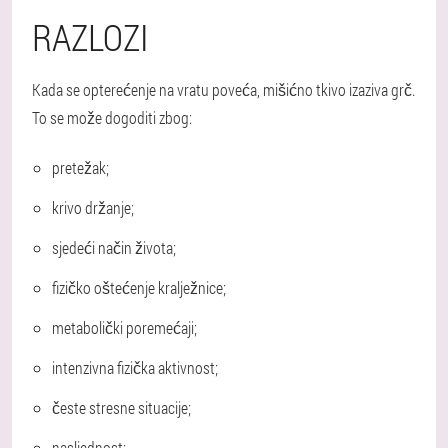
RAZLOZI
Kada se opterećenje na vratu poveća, mišićno tkivo izaziva grč.
To se može dogoditi zbog:
pretežak;
krivo držanje;
sjedeći način života;
fizičko oštećenje kralježnice;
metabolički poremećaji;
intenzivna fizička aktivnost;
česte stresne situacije;
nasljednost;