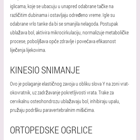
iglicama, koje se ubacuju u unapred odabrane tačke na
različitim dubinama i ostavljaju određeno vreme. Igle su
odabrane vrlo tanke da bi se smanjila nelagoda. Postupak
ublažava bol, aktivira mikrocirkulaciju, normalizuje metaboličke
procese, poboljšava opće zdravlje i povećava efikasnost
liječenja lijekovima.
KINESIO SNIMANJE
Ovo je polaganje elastičnog zavoja u obliku slova Y na zoni vrat-
okovratnik, uz zadržavanje pokretljivosti vrata. Trake za
cervikalnu osteohondrozu ublažavaju bol, inhibiraju upalu,
pružaju podršku paravertebralnim mišićima.
ORTOPEDSKE OGRLICE