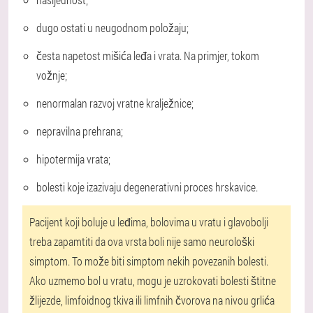
dugo ostati u neugodnom položaju;
česta napetost mišića leđa i vrata. Na primjer, tokom
vožnje;
nenormalan razvoj vratne kralježnice;
nepravilna prehrana;
hipotermija vrata;
bolesti koje izazivaju degenerativni proces hrskavice.
Pacijent koji boluje u leđima, bolovima u vratu i glavobolji
treba zapamtiti da ova vrsta boli nije samo neurološki
simptom. To može biti simptom nekih povezanih bolesti.
Ako uzmemo bol u vratu, mogu je uzrokovati bolesti štitne
žlijezde, limfoidnog tkiva ili limfnih čvorova na nivou grlića