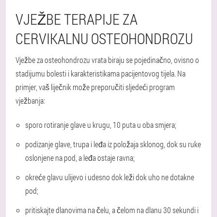
VJEŽBE TERAPIJE ZA
CERVIKALNU OSTEOHONDROZU
Vježbe za osteohondrozu vrata biraju se pojedinačno, ovisno o
stadijumu bolesti i karakteristikama pacijentovog tijela. Na
primjer, vaš liječnik može preporučiti sljedeći program
vježbanja:
sporo rotiranje glave u krugu, 10 puta u oba smjera;
podizanje glave, trupa i leđa iz položaja sklonog, dok su ruke
oslonjene na pod, a leđa ostaje ravna;
okreće glavu ulijevo i udesno dok leži dok uho ne dotakne
pod;
pritiskajte dlanovima na čelu, a čelom na dlanu 30 sekundi i