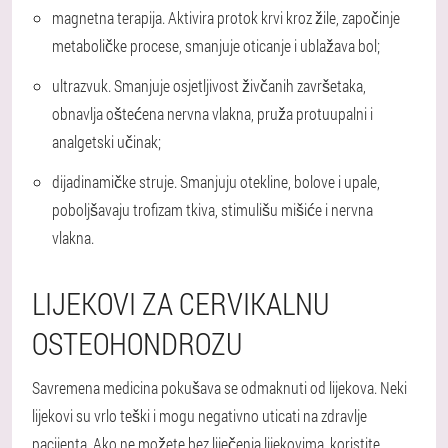
magnetna terapija
. Aktivira protok krvi kroz žile, započinje
metaboličke procese, smanjuje oticanje i ublažava bol;
ultrazvuk
. Smanjuje osjetljivost živčanih završetaka,
obnavlja oštećena nervna vlakna, pruža protuupalni i
analgetski učinak;
dijadinamičke struje
. Smanjuju otekline, bolove i upale,
poboljšavaju trofizam tkiva, stimulišu mišiće i nervna
vlakna.
LIJEKOVI ZA CERVIKALNU
OSTEOHONDROZU
Savremena medicina pokušava se odmaknuti od lijekova. Neki
lijekovi su vrlo teški i mogu negativno uticati na zdravlje
pacijenta. Ako ne možete bez liječenja lijekovima, koristite