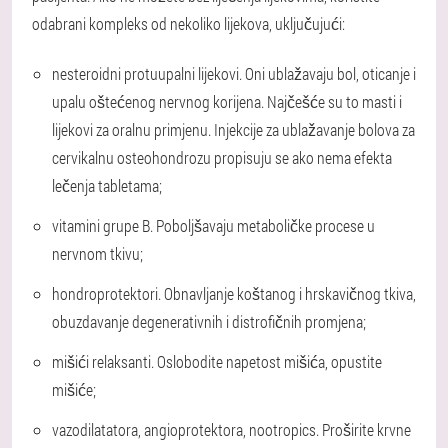
odabrani kompleks od nekoliko lijekova, uključujući:
nesteroidni protuupalni lijekovi. Oni ublažavaju bol, oticanje i
upalu oštećenog nervnog korijena. Najčešće su to masti i
lijekovi za oralnu primjenu. Injekcije za ublažavanje bolova za
cervikalnu osteohondrozu propisuju se ako nema efekta
lečenja tabletama;
vitamini grupe B. Poboljšavaju metaboličke procese u
nervnom tkivu;
hondroprotektori. Obnavljanje koštanog i hrskavičnog tkiva,
obuzdavanje degenerativnih i distrofičnih promjena;
mišići relaksanti. Oslobodite napetost mišića, opustite
mišiće;
vazodilatatora, angioprotektora, nootropics. Proširite krvne