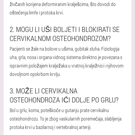
živčanih korijena deformiranim kralješcima, što dovodi do
oštećenja limfe i protoka krvi.
2. MOGU LI UŠI BOLJETI I BLOKIRATI SE
CERVIKALNOM OSTEOHONDROZOM?
Pacijenti se žale na bolove u ušima, gubitak sluha. Fiziologija
uha, grla, nosa i organa vidnog sistema direktno je povezana s
ispravnim položajem kralježaka u vratnoj kralježnici i njihovom
dovoljnom opskrbom krvlju.
3. MOŽE LI CERVIKALNA
OSTEOHONDROZA IĆI DOLJE PO GRLU?
Bol u grlu, koma, poteškoće u gutanju prate cervikalnu
osteohondrozu. To je zbog vaskularnih poremećaja, slabljenja
protoka krvi u bazilarnoj i vertebralnoj arteriji.