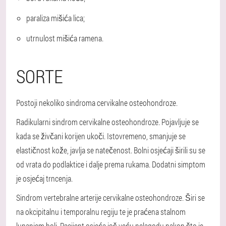
paraliza mišića lica;
utrnulost mišića ramena.
SORTE
Postoji nekoliko sindroma cervikalne osteohondroze.
Radikularni sindrom cervikalne osteohondroze
. Pojavljuje se
kada se živčani korijen ukoči. Istovremeno, smanjuje se
elastičnost kože, javlja se natečenost. Bolni osjećaji širili su se
od vrata do podlaktice i dalje prema rukama. Dodatni simptom
je osjećaj trncenja.
Sindrom vertebralne arterije cervikalne osteohondroze
. Širi se
na okcipitalnu i temporalnu regiju te je praćena stalnom
lupanjem boli. Pacijent osjeća još veću nelagodu nakon što je