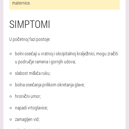
maternice.
SIMPTOMI
U početnoj fazi postoje:
bolni osećaji u vratnoj i okcipitalnoj kralježnici, mogu zračiti
u područje ramena i gornjih udova;
slabost mišića ruku;
bolna osećanja prilikom okretanja glave;
hronični umor;
napadi vrtoglavice;
zamagljen vid;