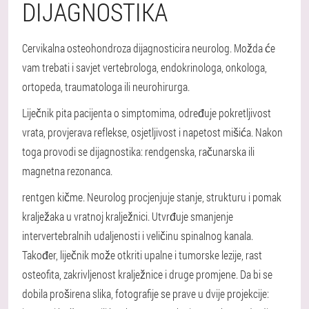
DIJAGNOSTIKA
Cervikalna osteohondroza dijagnosticira neurolog. Možda će
vam trebati i savjet vertebrologa, endokrinologa, onkologa,
ortopeda, traumatologa ili neurohirurga.
Liječnik pita pacijenta o simptomima, određuje pokretljivost
vrata, provjerava reflekse, osjetljivost i napetost mišića. Nakon
toga provodi se dijagnostika: rendgenska, računarska ili
magnetna rezonanca.
rentgen kičme
. Neurolog procjenjuje stanje, strukturu i pomak
kralježaka u vratnoj kralježnici. Utvrđuje smanjenje
intervertebralnih udaljenosti i veličinu spinalnog kanala.
Također, liječnik može otkriti upalne i tumorske lezije, rast
osteofita, zakrivljenost kralježnice i druge promjene. Da bi se
dobila proširena slika, fotografije se prave u dvije projekcije: