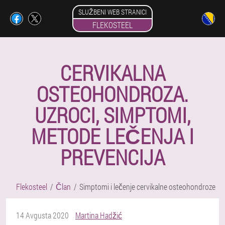
SLUŽBENI WEB STRANICI
FLEKOSTEEL
CERVIKALNA
OSTEOHONDROZA.
UZROCI, SIMPTOMI,
METODE LEČENJA I
PREVENCIJA
Flekosteel
Član
Simptomi i lečenje cervikalne osteohondroze
14 Avgusta 2020
Martina Hadžić