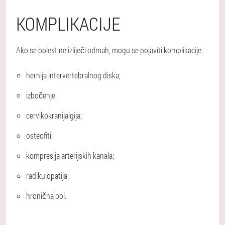
KOMPLIKACIJE
Ako se bolest ne izliječi odmah, mogu se pojaviti komplikacije:
hernija intervertebralnog diska;
izbočenje;
cervikokranijalgija;
osteofiti;
kompresija arterijskih kanala;
radikulopatija;
hronična bol.