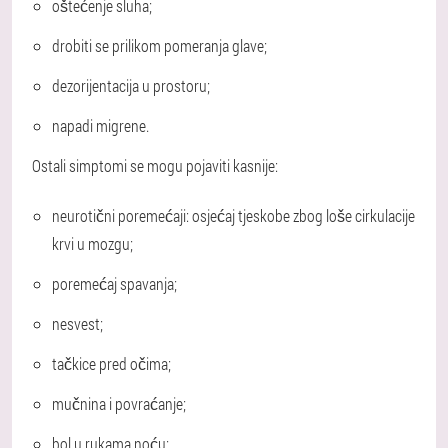
oštećenje sluha;
drobiti se prilikom pomeranja glave;
dezorijentacija u prostoru;
napadi migrene.
Ostali simptomi se mogu pojaviti kasnije:
neurotični poremećaji: osjećaj tjeskobe zbog loše cirkulacije
krvi u mozgu;
poremećaj spavanja;
nesvest;
tačkice pred očima;
mučnina i povraćanje;
bol u rukama noću;