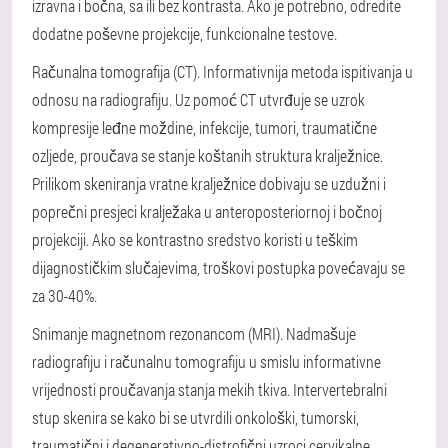
izravna i bočna, sa ili bez kontrasta. Ako je potrebno, odredite
dodatne poševne projekcije, funkcionalne testove.
Računalna tomografija (CT)
. Informativnija metoda ispitivanja u
odnosu na radiografiju. Uz pomoć CT utvrđuje se uzrok
kompresije leđne moždine, infekcije, tumori, traumatične
ozljede, proučava se stanje koštanih struktura kralježnice.
Prilikom skeniranja vratne kralježnice dobivaju se uzdužni i
poprečni presjeci kralježaka u anteroposteriornoj i bočnoj
projekciji. Ako se kontrastno sredstvo koristi u teškim
dijagnostičkim slučajevima, troškovi postupka povećavaju se
za 30-40%.
Snimanje magnetnom rezonancom (MRI)
. Nadmašuje
radiografiju i računalnu tomografiju u smislu informativne
vrijednosti proučavanja stanja mekih tkiva. Intervertebralni
stup skenira se kako bi se utvrdili onkološki, tumorski,
traumatični i degenerativno-distrofični uzroci cervikalne