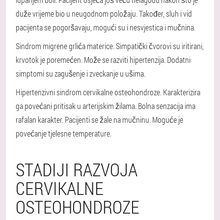
duže vrijeme bio u neugodnom položaju. Također, sluh i vid
pacijenta se pogoršavaju, mogući su i nesvjestica i mučnina.
Sindrom migrene grlića materice
. Simpatički čvorovi su iritirani,
krvotok je poremećen. Može se razviti hipertenzija. Dodatni
simptomi su zagušenje i zveckanje u ušima.
Hipertenzivni sindrom cervikalne osteohondroze
. Karakterizira
ga povećani pritisak u arterijskim žilama. Bolna senzacija ima
rafalan karakter. Pacijenti se žale na mučninu. Moguće je
povećanje tjelesne temperature.
STADIJI RAZVOJA
CERVIKALNE
OSTEOHONDROZE