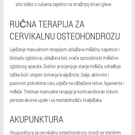
isto toliko s rukama zajedno na stražnjoj strani glave.
RUČNA TERAPIJA ZA
CERVIKALNU OSTEOHONDROZU
Liječenje manualnom terapijom ublažava mišićnu napetost i
blokadu zglobova, ublažava bol, vraća sposobnost mišićno-
zglobnog aparata. Doktor procjenjuje stanje mišića, određuje
tačke boli i stepen izviranja kralježnice. Dalje, aktivnim i
pasivnim pokretima ruku utječe na oštećene tetive, ligamente i
mišiće. Tretman manualne terapije je kontraindiciran tokom
perioda akutne upale i sa nestabilnošću kralježaka.
AKUPUNKTURA
Akupunktura za cervikalnu osteohondrozu izvodi se sterilnim