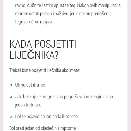
ravno, čučnite i zatim spustite teg. Nakon ovih manipulacija
morate ustati polako i pažljivo, jer je nakon prenošenja
tegova kičma ranjiva.
KADA POSJETITI
LIJEČNIKA?
Trebali biste posjetiti liječnika ako imate:
Utrnulost ili trnci.
Jaki bol koji se progresivno pogoršava i ne reagira ni na
jedan tretman.
Bol se pojavio nakon pada ili ozljede.
Bol prati jedan od sljedećih simptoma: