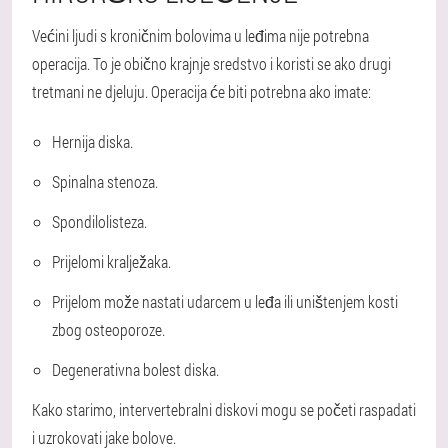
Većini ljudi s kroničnim bolovima u leđima nije potrebna
operacija. To je obično krajnje sredstvo i koristi se ako drugi
tretmani ne djeluju. Operacija će biti potrebna ako imate:
Hernija diska.
Spinalna stenoza.
Spondilolisteza.
Prijelomi kralježaka.
Prijelom može nastati udarcem u leđa ili uništenjem kosti
zbog osteoporoze.
Degenerativna bolest diska.
Kako starimo, intervertebralni diskovi mogu se početi raspadati
i uzrokovati jake bolove.