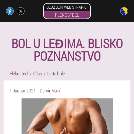
SLUŽBENI WEB STRANICI
FLEKOSTEEL
BOL U LEĐIMA. BLISKO
POZNANSTVO
Flekosteel
Član
Leđa bole
1 Januar 2021
Damir Marić