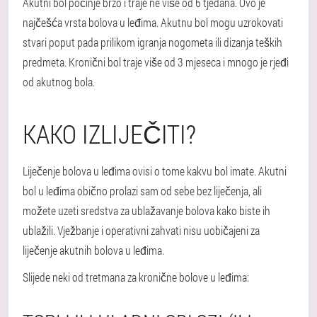
Akutni bol počinje brzo i traje ne više od 6 tjedana. Ovo je
najčešća vrsta bolova u leđima. Akutnu bol mogu uzrokovati
stvari poput pada prilikom igranja nogometa ili dizanja teških
predmeta. Kronični bol traje više od 3 mjeseca i mnogo je rjeđi
od akutnog bola.
KAKO IZLIJEČITI?
Liječenje bolova u leđima ovisi o tome kakvu bol imate. Akutni
bol u leđima obično prolazi sam od sebe bez liječenja, ali
možete uzeti sredstva za ublažavanje bolova kako biste ih
ublažili. Vježbanje i operativni zahvati nisu uobičajeni za
liječenje akutnih bolova u leđima.
Slijede neki od tretmana za kronične bolove u leđima: