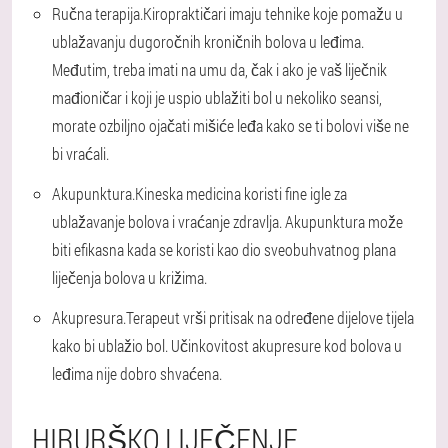
Ručna terapija.
Kiropraktičari imaju tehnike koje pomažu u
ublažavanju dugoročnih kroničnih bolova u leđima.
Međutim, treba imati na umu da, čak i ako je vaš liječnik
mađioničar i koji je uspio ublažiti bol u nekoliko seansi,
morate ozbiljno ojačati mišiće leđa kako se ti bolovi više ne
bi vraćali.
Akupunktura.
Kineska medicina koristi fine igle za
ublažavanje bolova i vraćanje zdravlja. Akupunktura može
biti efikasna kada se koristi kao dio sveobuhvatnog plana
liječenja bolova u križima.
Akupresura.
Terapeut vrši pritisak na određene dijelove tijela
kako bi ublažio bol. Učinkovitost akupresure kod bolova u
leđima nije dobro shvaćena.
HIRURŠKO LIJEČENJE