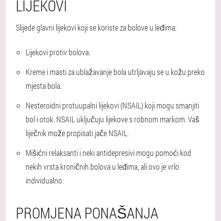
LIJEKOVI
Slijede glavni lijekovi koji se koriste za bolove u leđima:
Lijekovi protiv bolova.
Kreme i masti za ublažavanje bola utrljavaju se u kožu preko
mjesta bola.
Nesteroidni protuupalni lijekovi (NSAIL) koji mogu smanjiti
bol i otok. NSAIL uključuju lijekove s robnom markom. Vaš
liječnik može propisati jače NSAIL.
Mišićni relaksanti i neki antidepresivi mogu pomoći kod
nekih vrsta kroničnih bolova u leđima, ali ovo je vrlo
individualno.
PROMJENA PONAŠANJA