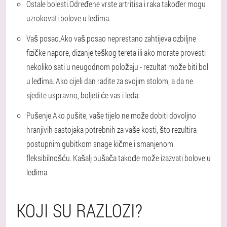
Ostale bolesti.
Određene vrste artritisa i raka također mogu
uzrokovati bolove u leđima.
Vaš posao.
Ako vaš posao neprestano zahtijeva ozbiljne
fizičke napore, dizanje teškog tereta ili ako morate provesti
nekoliko sati u neugodnom položaju - rezultat može biti bol
u leđima. Ako cijeli dan radite za svojim stolom, a da ne
sjedite uspravno, boljeti će vas i leđa.
Pušenje.
Ako pušite, vaše tijelo ne može dobiti dovoljno
hranjivih sastojaka potrebnih za vaše kosti, što rezultira
postupnim gubitkom snage kičme i smanjenom
fleksibilnošću. Kašalj pušača takođe može izazvati bolove u
leđima.
KOJI SU RAZLOZI?