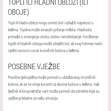
TOPLI ILI HLADNI OBLOZI (ILI
OBOJE)
Topli ili hladni oblozi mogu smiriti bol i ublažiti napetost u
leđima. Toplina može smanjiti grčenje mišića. Hladnoća
pomaže u smanjenju otoka, otoka i senzibilizacije. Korištenje
toplih ili hladnih obloga može ublažiti bol, ali ovaj tretman neće
riješiti osnovni uzrok kroničnih bolova u leđima.
POSEBNE VJEŽBE
Pravilna tjelovježba može pomoći u ublažavanju kroničnih
bolova, ali se ne smije koristiti za akutne bolove u leđima. Vaš
liječnik ili kiropraktičar vam može pomoći da odredite koje su
vježbe prikladne za vašu situaciju.