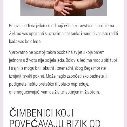
Bolovi u leđima jedan su od najčešćih zdravstvenih problema.
Želimo vas upoznati s uzrocima nastanka i naučiti vas što raditi
kada vas bole leđa.
Vjerovatno ne postoji takva osoba na svijetu koja barem
jednom u životu nije boljela leđa. Bolovi u leđima mogu biti tupi
i trajni, a mogu biti i akutni i iznenadni, zbog čega morate
izmjeriti svaki pokret. Može naglo započeti ako padnete ili
podignete nešto preteško ili polako napreduje,
onemogućavajući vam da živite ispunjenim životom.
ČIMBENICI KOJI
POVEĆAVAJU RIZIK OD