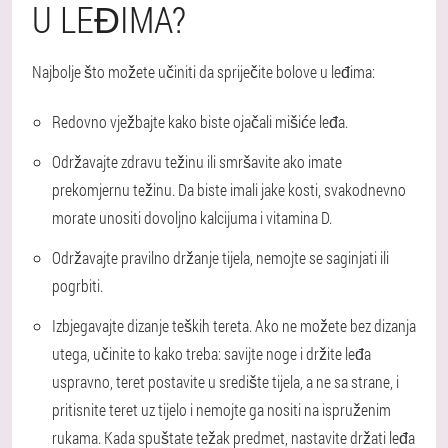
U LEĐIMA?
Najbolje što možete učiniti da spriječite bolove u leđima:
Redovno vježbajte kako biste ojačali mišiće leđa.
Održavajte zdravu težinu ili smršavite ako imate
prekomjernu težinu. Da biste imali jake kosti, svakodnevno
morate unositi dovoljno kalcijuma i vitamina D.
Održavajte pravilno držanje tijela, nemojte se saginjati ili
pogrbiti.
Izbjegavajte dizanje teških tereta. Ako ne možete bez dizanja
utega, učinite to kako treba: savijte noge i držite leđa
uspravno, teret postavite u središte tijela, a ne sa strane, i
pritisnite teret uz tijelo i nemojte ga nositi na ispruženim
rukama. Kada spuštate težak predmet, nastavite držati leđa