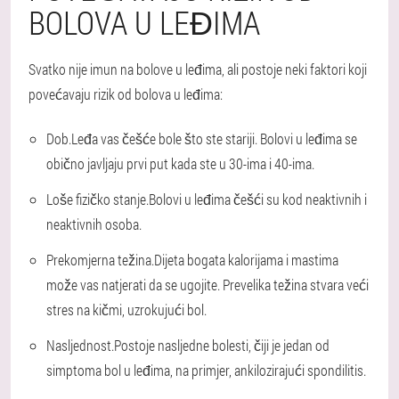
BOLOVA U LEĐIMA
Svatko nije imun na bolove u leđima, ali postoje neki faktori koji
povećavaju rizik od bolova u leđima:
Dob.
Leđa vas češće bole što ste stariji. Bolovi u leđima se
obično javljaju prvi put kada ste u 30-ima i 40-ima.
Loše fizičko stanje.
Bolovi u leđima češći su kod neaktivnih i
neaktivnih osoba.
Prekomjerna težina.
Dijeta bogata kalorijama i mastima
može vas natjerati da se ugojite. Prevelika težina stvara veći
stres na kičmi, uzrokujući bol.
Nasljednost.
Postoje nasljedne bolesti, čiji je jedan od
simptoma bol u leđima, na primjer, ankilozirajući spondilitis.